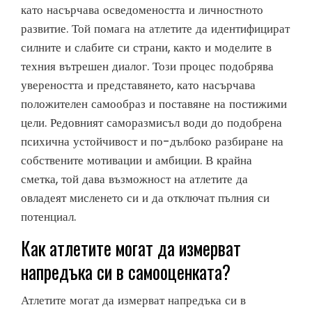
като насърчава осведомеността и личностното
развитие. Той помага на атлетите да идентифицират
силните и слабите си страни, както и моделите в
техния вътрешен диалог. Този процес подобрява
увереността и представянето, като насърчава
положителен самообраз и поставяне на постижими
цели. Редовният саморазмисъл води до подобрена
психична устойчивост и по-дълбоко разбиране на
собствените мотивации и амбиции. В крайна
сметка, той дава възможност на атлетите да
овладеят мисленето си и да отключат пълния си
потенциал.
Как атлетите могат да измерват
напредъка си в самооценката?
Атлетите могат да измерват напредъка си в