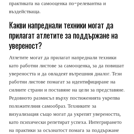
практиката на самооценка по-релевантна и
въздействаща.
Какви напреднали техники могат да
прилагат атлетите за поддържане на
увереност?
Атлетите могат да прилагат напреднали техники
като работни листове за самооценка, за да повишат
увереността и да овладеят вътрешния диалог. Тези
работни листове помагат за идентифициране на
силните страни и поставяне на цели за представяне.
Редовното размисъл върху постиженията укрепва
положителния самообраз. Техниките за
визуализация също могат да укрепят увереността,
като психически репетират успеха. Интегрирането
на практики за осъзнатост помага за поддържане