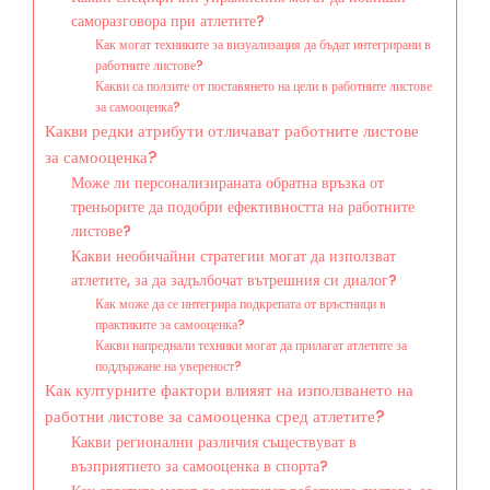
саморазговора при атлетите?
Как могат техниките за визуализация да бъдат интегрирани в
работните листове?
Какви са ползите от поставянето на цели в работните листове
за самооценка?
Какви редки атрибути отличават работните листове
за самооценка?
Може ли персонализираната обратна връзка от
треньорите да подобри ефективността на работните
листове?
Какви необичайни стратегии могат да използват
атлетите, за да задълбочат вътрешния си диалог?
Как може да се интегрира подкрепата от връстници в
практиките за самооценка?
Какви напреднали техники могат да прилагат атлетите за
поддържане на увереност?
Как културните фактори влияят на използването на
работни листове за самооценка сред атлетите?
Какви регионални различия съществуват в
възприятието за самооценка в спорта?