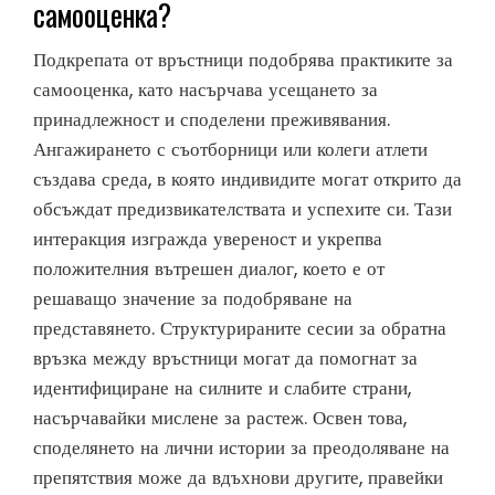
самооценка?
Подкрепата от връстници подобрява практиките за
самооценка, като насърчава усещането за
принадлежност и споделени преживявания.
Ангажирането с съотборници или колеги атлети
създава среда, в която индивидите могат открито да
обсъждат предизвикателствата и успехите си. Тази
интеракция изгражда увереност и укрепва
положителния вътрешен диалог, което е от
решаващо значение за подобряване на
представянето. Структурираните сесии за обратна
връзка между връстници могат да помогнат за
идентифициране на силните и слабите страни,
насърчавайки мислене за растеж. Освен това,
споделянето на лични истории за преодоляване на
препятствия може да вдъхнови другите, правейки