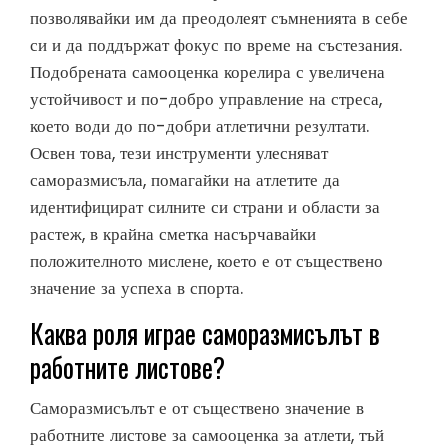
позволявайки им да преодолеят съмненията в себе
си и да поддържат фокус по време на състезания.
Подобрената самооценка корелира с увеличена
устойчивост и по-добро управление на стреса,
което води до по-добри атлетични резултати.
Освен това, тези инструменти улесняват
саморазмисъла, помагайки на атлетите да
идентифицират силните си страни и области за
растеж, в крайна сметка насърчавайки
положителното мислене, което е от съществено
значение за успеха в спорта.
Каква роля играе саморазмисълът в
работните листове?
Саморазмисълът е от съществено значение в
работните листове за самооценка за атлети, тъй