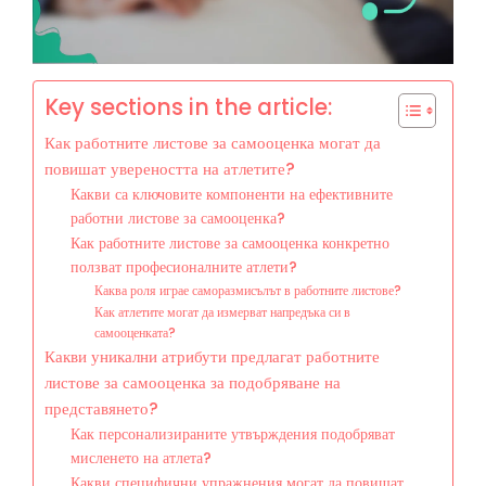
Key sections in the article:
Как работните листове за самооценка могат да
повишат увереността на атлетите?
Какви са ключовите компоненти на ефективните
работни листове за самооценка?
Как работните листове за самооценка конкретно
ползват професионалните атлети?
Каква роля играе саморазмисълът в работните листове?
Как атлетите могат да измерват напредъка си в
самооценката?
Какви уникални атрибути предлагат работните
листове за самооценка за подобряване на
представянето?
Как персонализираните утвърждения подобряват
мисленето на атлета?
Какви специфични упражнения могат да повишат