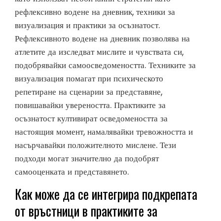
рефлексивно водене на дневник, техники за
визуализация и практики за осъзнатост.
Рефлексивното водене на дневник позволява на
атлетите да изследват мислите и чувствата си,
подобрявайки самоосведомеността. Техниките за
визуализация помагат при психическото
репетиране на сценарии за представяне,
повишавайки увереността. Практиките за
осъзнатост култивират осведомеността за
настоящия момент, намалявайки тревожността и
насърчавайки положителното мислене. Тези
подходи могат значително да подобрят
самооценката и представянето.
Как може да се интегрира подкрепата
от връстници в практиките за