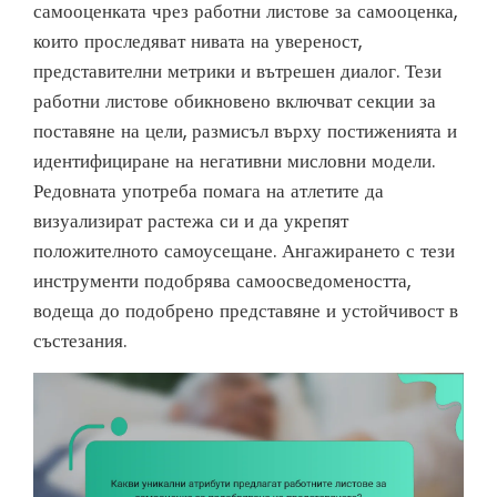
самооценката чрез работни листове за самооценка,
които проследяват нивата на увереност,
представителни метрики и вътрешен диалог. Тези
работни листове обикновено включват секции за
поставяне на цели, размисъл върху постиженията и
идентифициране на негативни мисловни модели.
Редовната употреба помага на атлетите да
визуализират растежа си и да укрепят
положителното самоусещане. Ангажирането с тези
инструменти подобрява самоосведомеността,
водеща до подобрено представяне и устойчивост в
състезания.