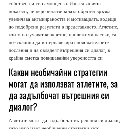
собствената си самооценка. Изследванията
показват, че персонализираната обратна връзка
увеличава ангажираността и мотивацията, водещи
до подобрени резултати в представянето. Атлетите,
които получават конкретни, приложими насоки, са
по-склонни да интернализират положителните
послания и да овладеят вътрешния си диалог, в
крайна сметка повишавайки увереността си.
Какви необичайни стратегии
могат да използват атлетите, за
да задълбочат вътрешния си
диалог?
Атлетите могат да задълбочат вътрешния си диалог,
като използват необичайни стратегии като