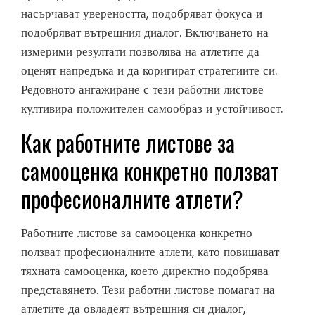
насърчават увереността, подобряват фокуса и
подобряват вътрешния диалог. Включването на
измерими резултати позволява на атлетите да
оценят напредъка и да коригират стратегиите си.
Редовното ангажиране с тези работни листове
култивира положителен самообраз и устойчивост.
Как работните листове за
самооценка конкретно ползват
професионалните атлети?
Работните листове за самооценка конкретно
ползват професионалните атлети, като повишават
тяхната самооценка, което директно подобрява
представянето. Тези работни листове помагат на
атлетите да овладеят вътрешния си диалог,