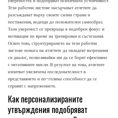
увереността и подобряват психичната устойчивост.
Тези работни листове насърчават атлетите да
разсъждават върху своите силни страни и
постижения, водещи до положителен самообраз.
Тази увереност се превръща в подобрен фокус и
мотивация по време на тренировки и състезания.
Освен това, структурирането на тези работни
листове помага на атлетите да овладеят вътрешния
си диалог, позволявайки им да се борят ефективно
с негативните мисли. В резултат на това, атлетите
изпитват увеличена последователност в
представянето и по-голяма способност да се
справят с напрежението.
Как персонализираните
утвърждения подобряват