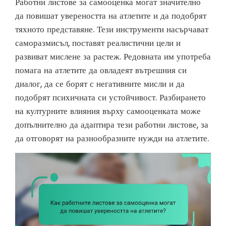
Работни листове за самооценка могат значително
да повишат увереността на атлетите и да подобрят
тяхното представяне. Тези инструменти насърчават
саморазмисъл, поставят реалистични цели и
развиват мислене за растеж. Редовната им употреба
помага на атлетите да овладеят вътрешния си
диалог, да се борят с негативните мисли и да
подобрят психичната си устойчивост. Разбирането
на културните влияния върху самооценката може
допълнително да адаптира тези работни листове, за
да отговорят на разнообразните нужди на атлетите.