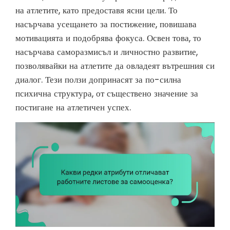
на атлетите, като предоставя ясни цели. То
насърчава усещането за постижение, повишава
мотивацията и подобрява фокуса. Освен това, то
насърчава саморазмисъл и личностно развитие,
позволявайки на атлетите да овладеят вътрешния си
диалог. Тези ползи допринасят за по-силна
психична структура, от съществено значение за
постигане на атлетичен успех.