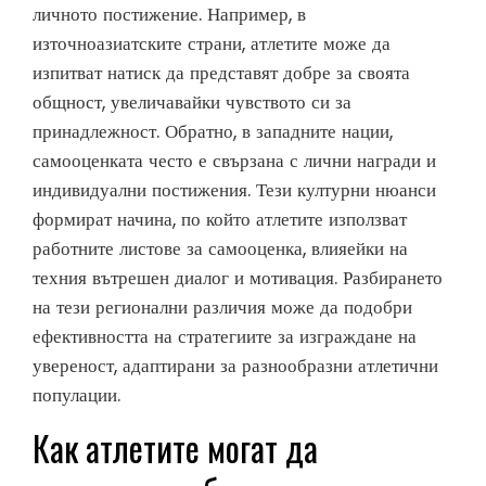
личното постижение. Например, в
източноазиатските страни, атлетите може да
изпитват натиск да представят добре за своята
общност, увеличавайки чувството си за
принадлежност. Обратно, в западните нации,
самооценката често е свързана с лични награди и
индивидуални постижения. Тези културни нюанси
формират начина, по който атлетите използват
работните листове за самооценка, влияейки на
техния вътрешен диалог и мотивация. Разбирането
на тези регионални различия може да подобри
ефективността на стратегиите за изграждане на
увереност, адаптирани за разнообразни атлетични
популации.
Как атлетите могат да