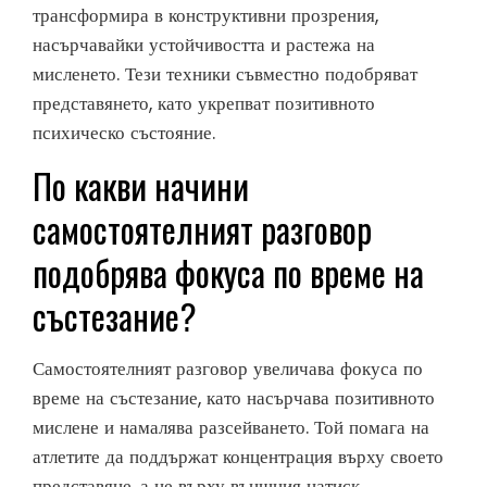
трансформира в конструктивни прозрения,
насърчавайки устойчивостта и растежа на
мисленето. Тези техники съвместно подобряват
представянето, като укрепват позитивното
психическо състояние.
По какви начини
самостоятелният разговор
подобрява фокуса по време на
състезание?
Самостоятелният разговор увеличава фокуса по
време на състезание, като насърчава позитивното
мислене и намалява разсейването. Той помага на
атлетите да поддържат концентрация върху своето
представяне, а не върху външния натиск.