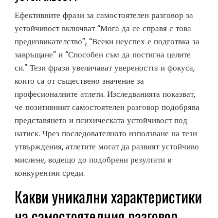
Ефективните фрази за самостоятелен разговор за
устойчивост включват “Мога да се справя с това
предизвикателство”, “Всеки неуспех е подготвка за
завръщане” и “Способен съм да постигна целите
си.” Тези фрази увеличават увереността и фокуса,
които са от съществено значение за
професионалните атлети. Изследванията показват,
че позитивният самостоятелен разговор подобрява
представянето и психическата устойчивост под
натиск. Чрез последователното използване на тези
утвърждения, атлетите могат да развият устойчиво
мислене, водещо до подобрени резултати в
конкурентни среди.
Какви уникални характеристики
на самостоятелния разговор