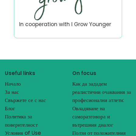
In cooperation with
I Grow Younger
Useful links
On focus
Начало
Как да зададем
За нас
реалистични очаквания за
Свържете се с нас
професионални атлети:
Блог
Овладяване на
Политика за
саморазговора и
поверителност
вътрешния диалог
Условия of Use
Ползи от положителния