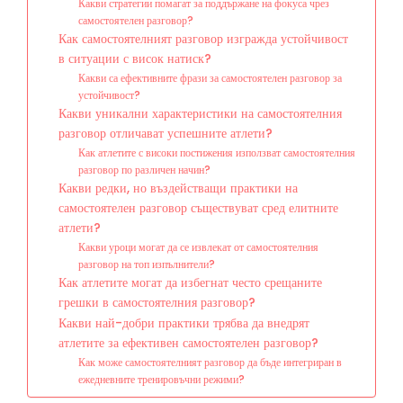
Какви стратегии помагат за поддържане на фокуса чрез
самостоятелен разговор?
Как самостоятелният разговор изгражда устойчивост
в ситуации с висок натиск?
Какви са ефективните фрази за самостоятелен разговор за
устойчивост?
Какви уникални характеристики на самостоятелния
разговор отличават успешните атлети?
Как атлетите с високи постижения използват самостоятелния
разговор по различен начин?
Какви редки, но въздействащи практики на
самостоятелен разговор съществуват сред елитните
атлети?
Какви уроци могат да се извлекат от самостоятелния
разговор на топ изпълнители?
Как атлетите могат да избегнат често срещаните
грешки в самостоятелния разговор?
Какви най-добри практики трябва да внедрят
атлетите за ефективен самостоятелен разговор?
Как може самостоятелният разговор да бъде интегриран в
ежедневните тренировъчни режими?