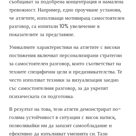
съобщават за подобрена концентрация и намалена
тревожност. Например, едно проучване установи,
че атлетите, използващи мотивиращ самостоятелен
разговор, са изпитали 10% увеличение в
показателите за представяне.
Уникалните характеристики на атлетите с високи
постижения включват персонализирани стратегии
за самостоятелен разговор, които съответстват на
техните специфични цели и предизвикателства. Те
често използват техники за визуализация заедно
със самостоятелния разговор, за да укрепят
психическата си подготовка.
В резултат на това, тези атлети демонстрират по-
голяма устойчивост в ситуации с висок натиск,
позволявайки им да запазят самообладание и
ефективно да изпълняват уменията си. Тази