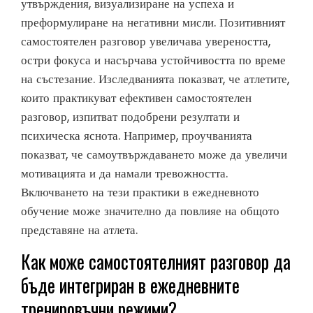
утвърждения, визуализиране на успеха и
преформулиране на негативни мисли. Позитивният
самостоятелен разговор увеличава увереността,
остри фокуса и насърчава устойчивостта по време
на състезание. Изследванията показват, че атлетите,
които практикуват ефективен самостоятелен
разговор, изпитват подобрени резултати и
психическа яснота. Например, проучванията
показват, че самоутвърждаването може да увеличи
мотивацията и да намали тревожността.
Включването на тези практики в ежедневното
обучение може значително да повлияе на общото
представяне на атлета.
Как може самостоятелният разговор да
бъде интегриран в ежедневните
тренировъчни режими?