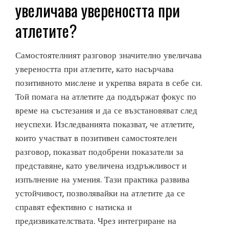
увеличава увереността при
атлетите?
Самостоятелният разговор значително увеличава
увереността при атлетите, като насърчава
позитивното мислене и укрепва вярата в себе си.
Той помага на атлетите да поддържат фокус по
време на състезания и да се възстановяват след
неуспехи. Изследванията показват, че атлетите,
които участват в позитивен самостоятелен
разговор, показват подобрени показатели за
представяне, като увеличена издръжливост и
изпълнение на умения. Тази практика развива
устойчивост, позволявайки на атлетите да се
справят ефективно с натиска и
предизвикателствата. Чрез интегриране на