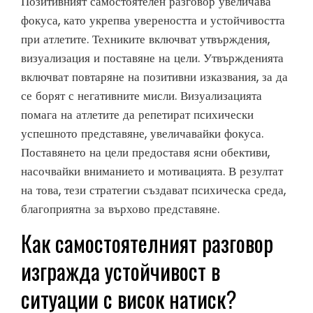
Позитивният самостоятелен разговор увеличава
фокуса, като укрепва увереността и устойчивостта
при атлетите. Техниките включват утвърждения,
визуализация и поставяне на цели. Утвържденията
включват повтаряне на позитивни изказвания, за да
се борят с негативните мисли. Визуализацията
помага на атлетите да репетират психически
успешното представяне, увеличавайки фокуса.
Поставянето на цели предоставя ясни обективи,
насочвайки вниманието и мотивацията. В резултат
на това, тези стратегии създават психическа среда,
благоприятна за върхово представяне.
Как самостоятелният разговор
изгражда устойчивост в
ситуации с висок натиск?