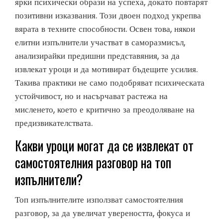
ярки психически образи на успеха, докато повтарят
позитивни изказвания. Този двоен подход укрепва
вярата в техните способности. Освен това, някои
елитни изпълнители участват в саморазмисъл,
анализирайки предишни представяния, за да
извлекат уроци и да мотивират бъдещите усилия.
Такива практики не само подобряват психическата
устойчивост, но и насърчават растежа на
мисленето, което е критично за преодоляване на
предизвикателствата.
Какви уроци могат да се извлекат от
самостоятелния разговор на топ
изпълнители?
Топ изпълнителите използват самостоятелния
разговор, за да увеличат увереността, фокуса и