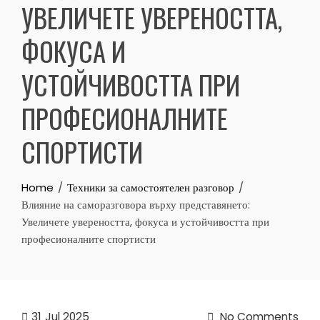
УВЕЛИЧЕТЕ УВЕРЕНОСТТА,
ФОКУСА И
УСТОЙЧИВОСТТА ПРИ
ПРОФЕСИОНАЛНИТЕ
СПОРТИСТИ
Home
Техники за самостоятелен разговор
Влияние на саморазговора върху представянето:
Увеличете увереността, фокуса и устойчивостта при
професионалните спортисти
31
Jul 2025
No Comments