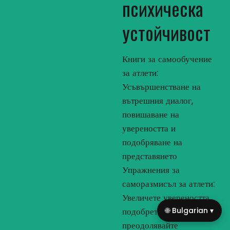
психическа
устойчивост
Книги за самообучение
за атлети:
Усъвършенстване на
вътрешния диалог,
повишаване на
увереността и
подобряване на
представянето
Упражнения за
саморазмисъл за атлети:
Увеличете увереността,
🌐 Bulgarian ▾
подобрете фокуса и
преодолявайте