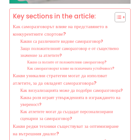
Key sections in the article:
Как саморазговорът влияе на представянето в
конкурентните спортове?
Какви са различните видове саморазговор?
Защо положителният саморазговор е от съществено
значение за атлетите?
Какви са ползите от положителния саморазговор?
Как саморазговорът влияе на психичната устойчивост?
Какви уникални стратегии могат да използват
атлетите, за да овладеят саморазговора?
Как визуализацията може да подобри саморазговора?
Каква роля играят утвържденията в изграждането на
увереност?
Как атлетите могат да създадат персонализирани
сценарии за саморазговор?
Какви редки техники съществуват за оптимизиране
на вътрешния диалог?