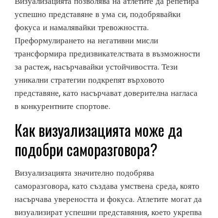
Визуализацията позволява на атлетите да репетира
успешно представяне в ума си, подобрявайки
фокуса и намалявайки тревожността.
Преформулирането на негативни мисли
трансформира предизвикателствата в възможности
за растеж, насърчавайки устойчивостта. Тези
уникални стратегии подкрепят върховото
представяне, като насърчават доверителна нагласа
в конкурентните спортове.
Как визуализацията може да
подобри саморазговора?
Визуализацията значително подобрява
саморазговора, като създава умствена среда, която
насърчава увереността и фокуса. Атлетите могат да
визуализират успешни представяния, което укрепва