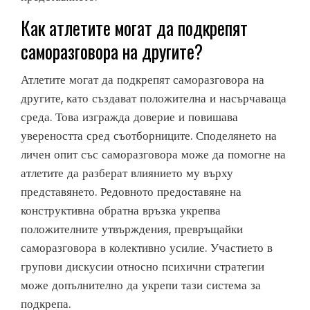
Как атлетите могат да подкрепят
саморазговора на другите?
Атлетите могат да подкрепят саморазговора на
другите, като създават положителна и насърчаваща
среда. Това изгражда доверие и повишава
увереността сред съотборниците. Споделянето на
личен опит със саморазговора може да помогне на
атлетите да разберат влиянието му върху
представянето. Редовното предоставяне на
конструктивна обратна връзка укрепва
положителните утвърждения, превръщайки
саморазговора в колективно усилие. Участието в
групови дискусии относно психични стратегии
може допълнително да укрепи тази система за
подкрепа.