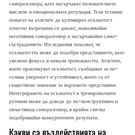
саморазговора, като насърчават положителното
мислене и емоционалната регулация. Тези техники
помагат на атлетите да култивират осъзнатост
относно вътрешния си диалог, намалявайки
негативния саморазговор и насърчавайки само-
състраданието. Изследвания показват, че
осъзнатостта може да подобри представянето, като
увеличи фокуса и намали тревожността. Атлетите,
които практикуват осъзнатост, съобщават за по-
голяма увереност и устойчивост, които са от
съществено значение за върховото представяне.
Интегрирането на осъзнатост в тренировъчните
рутинни може да доведе до по-конструктивен и
овластяващ саморазговор, в крайна сметка
подобрявайки конкурентните резултати.
Какви са въздействията на