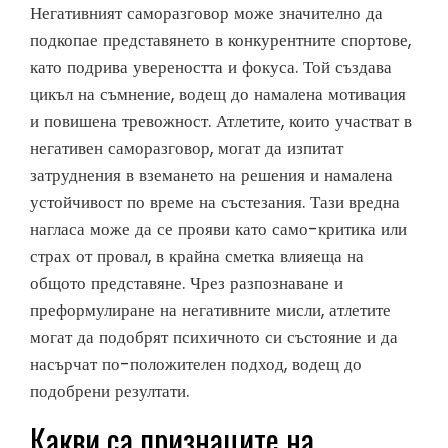
Негативният саморазговор може значително да
подкопае представянето в конкурентните спортове,
като подрива увереността и фокуса. Той създава
цикъл на съмнение, водещ до намалена мотивация
и повишена тревожност. Атлетите, които участват в
негативен саморазговор, могат да изпитат
затруднения в вземането на решения и намалена
устойчивост по време на състезания. Тази вредна
нагласа може да се прояви като само-критика или
страх от провал, в крайна сметка влияеща на
общото представяне. Чрез разпознаване и
преформулиране на негативните мисли, атлетите
могат да подобрят психичното си състояние и да
насърчат по-положителен подход, водещ до
подобрени резултати.
Какви са признаците на