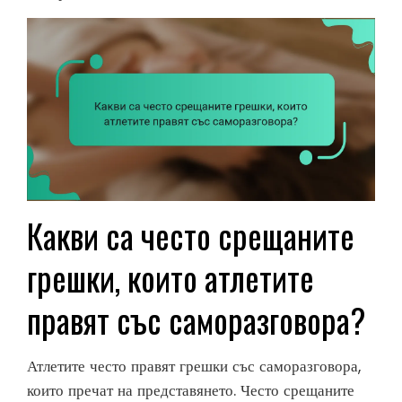
Какви са често срещаните
грешки, които атлетите
правят със саморазговора?
Атлетите често правят грешки със саморазговора,
които пречат на представянето. Често срещаните