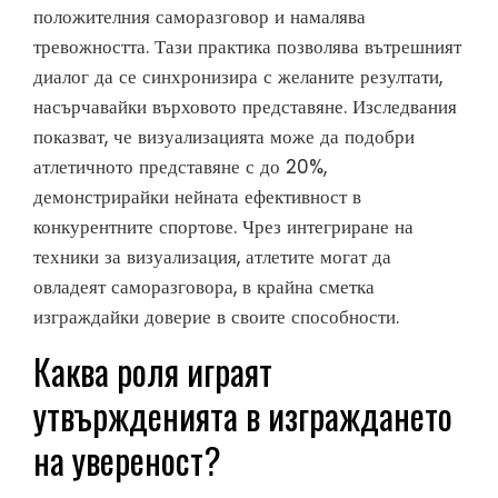
положителния саморазговор и намалява
тревожността. Тази практика позволява вътрешният
диалог да се синхронизира с желаните резултати,
насърчавайки върховото представяне. Изследвания
показват, че визуализацията може да подобри
атлетичното представяне с до 20%,
демонстрирайки нейната ефективност в
конкурентните спортове. Чрез интегриране на
техники за визуализация, атлетите могат да
овладеят саморазговора, в крайна сметка
изграждайки доверие в своите способности.
Каква роля играят
утвържденията в изграждането
на увереност?