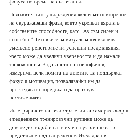
фокуса по време на състезания.
Положителните утвърждения включват повторение
на окуражаващи фрази, които укрепват вярата в
собствените способности, като “Аз съм силен и
способен.” Техниките за визуализация включват
умствено репетиране на успешни представяния,
което може да увеличи увереността и да намали
тревожността. Задаването на специфични,
измерими цели помага на атлетите да поддържат
фокус и мотивация, позволявайки им да
проследяват напредъка и да празнуват
постиженията.
Интегрирането на тези стратегии за саморазговор в
ежедневните тренировъчни рутинни може да
доведе до подобрена психична устойчивост и
представяне под напрежение. Изследвания