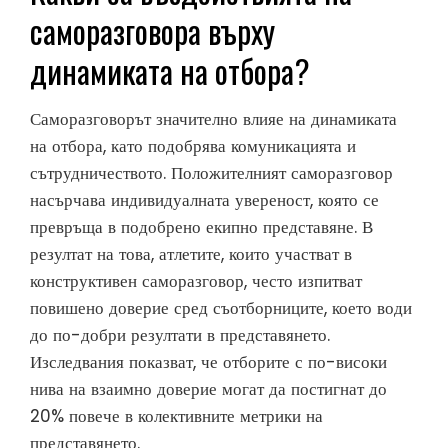
саморазговора върху
динамиката на отбора?
Саморазговорът значително влияе на динамиката
на отбора, като подобрява комуникацията и
сътрудничеството. Положителният саморазговор
насърчава индивидуалната увереност, която се
превръща в подобрено екипно представяне. В
резултат на това, атлетите, които участват в
конструктивен саморазговор, често изпитват
повишено доверие сред съотборниците, което води
до по-добри резултати в представянето.
Изследвания показват, че отборите с по-високи
нива на взаимно доверие могат да постигнат до
20% повече в колективните метрики на
представянето.