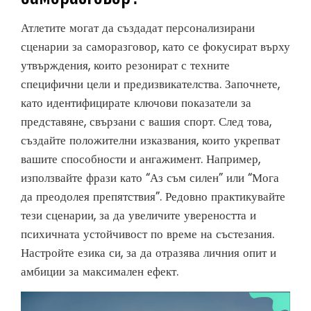
Атлетите могат да създадат персонализирани
сценарии за саморазговор, като се фокусират върху
утвърждения, които резонират с техните
специфични цели и предизвикателства. Започнете,
като идентифицирате ключови показатели за
представяне, свързани с вашия спорт. След това,
създайте положителни изказвания, които укрепват
вашите способности и ангажимент. Например,
използвайте фрази като “Аз съм силен” или “Мога
да преодолея препятствия”. Редовно практикувайте
тези сценарии, за да увеличите увереността и
психичната устойчивост по време на състезания.
Настройте езика си, за да отразява личния опит и
амбиции за максимален ефект.