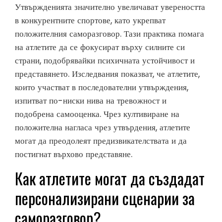
Утвържденията значително увеличават увереността
в конкурентните спортове, като укрепват
положителния саморазговор. Тази практика помага
на атлетите да се фокусират върху силните си
страни, подобрявайки психичната устойчивост и
представянето. Изследвания показват, че атлетите,
които участват в последователни утвърждения,
изпитват по-ниски нива на тревожност и
подобрена самооценка. Чрез култивиране на
положителна нагласа чрез утвърдения, атлетите
могат да преодолеят предизвикателствата и да
постигнат върхово представяне.
Как атлетите могат да създадат
персонализирани сценарии за
саморазговор?