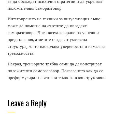
за да обсъждат психични стратегии и да укрепват
положителния саморазговор.
Интегрирането на техники за визуализация също
може да помогне на атлетите да овладеят
саморазговора. Чрез визуализиране на успешни
представяния, атлетите създават умствена
структура, която насърчава увереността и намалява
тревожността.
Накрая, треньорите трябва сами да демонстрират
положителен саморазговор. Показването как да се
преформулират негативните мисли в конструктивни
Leave a Reply