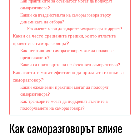
Как практиките за осъзнатост могат да подобрят
саморазговора?
Какви са въздействията на саморазговора върху
динамиката на отбора?
Как атлетите могат да подкрепят саморазговора на другите?
Какви са често срещаните грешки, които атлетите
правят със саморазговора?
Как негативният саморазговор може да подкопае
представянето?
Какви са признаците на неефективен саморазговор?
Как атлетите могат ефективно да прилагат техники за
саморазговор?
Какви ежедневни практики могат да подобрят
саморазговора?
Как треньорите могат да подкрепят атлетите в
подобряването на саморазговора?
Как саморазговорът влияе