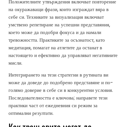
Положителните утвърждения включват повторение
на окуражаващи фрази, които изграждат вяра в
себе си. Техниките за визуализация включват
умствено репетиране на успешни представяния,
което може да подобри фокуса и да намали
тревожността. Практиките за осъзнатост, като
медитация, помагат на атлетите да останат в
настоящето и ефективно да управляват негативните
мисли.
Интегрирането на тези стратегии в рутината ви
може да доведе до подобрено представяне и по-
голямо доверие в себе си в конкурентни условия.
Последователността е ключова; направете тези
практики част от ежедневния си режим за
оптимални резултати.
Как треньорите могат да