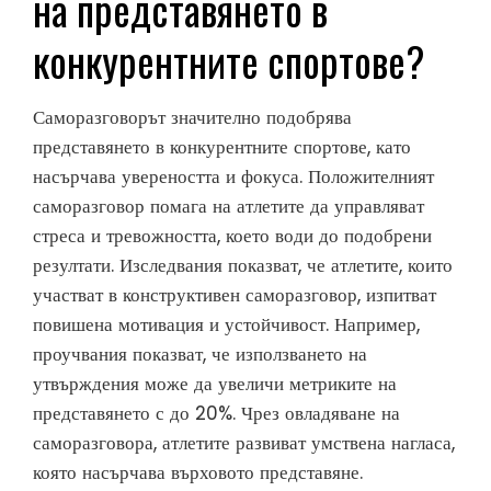
на представянето в
конкурентните спортове?
Саморазговорът значително подобрява
представянето в конкурентните спортове, като
насърчава увереността и фокуса. Положителният
саморазговор помага на атлетите да управляват
стреса и тревожността, което води до подобрени
резултати. Изследвания показват, че атлетите, които
участват в конструктивен саморазговор, изпитват
повишена мотивация и устойчивост. Например,
проучвания показват, че използването на
утвърждения може да увеличи метриките на
представянето с до 20%. Чрез овладяване на
саморазговора, атлетите развиват умствена нагласа,
която насърчава върховото представяне.