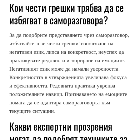
Кои чести грешки трябва да се
избягват в саморазговора?
За да подобрите представянето чрез саморазговор,
избягвайте тези чести грешки: използване на
негативен език, липса на конкретност, неуспех да
практикувате редовно и игнориране на емоциите.
Негативният език може да намали увереността.
Конкретността в утвържденията увеличава фокуса
и ефективността. Редовната практика укрепва
положителните навици. Признаването на емоциите
помага да се адаптира саморазговорът към
текущите ситуации.
Какви експертни прозрения
могат да подобрят техниките за