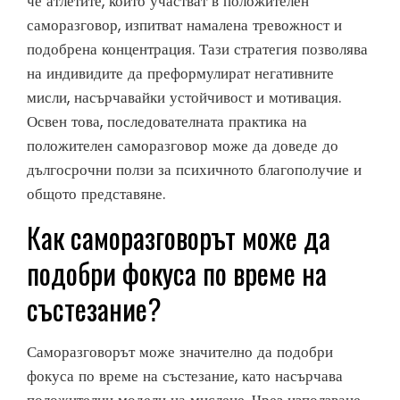
че атлетите, които участват в положителен
саморазговор, изпитват намалена тревожност и
подобрена концентрация. Тази стратегия позволява
на индивидите да преформулират негативните
мисли, насърчавайки устойчивост и мотивация.
Освен това, последователната практика на
положителен саморазговор може да доведе до
дългосрочни ползи за психичното благополучие и
общото представяне.
Как саморазговорът може да
подобри фокуса по време на
състезание?
Саморазговорът може значително да подобри
фокуса по време на състезание, като насърчава
положителни модели на мислене. Чрез използване