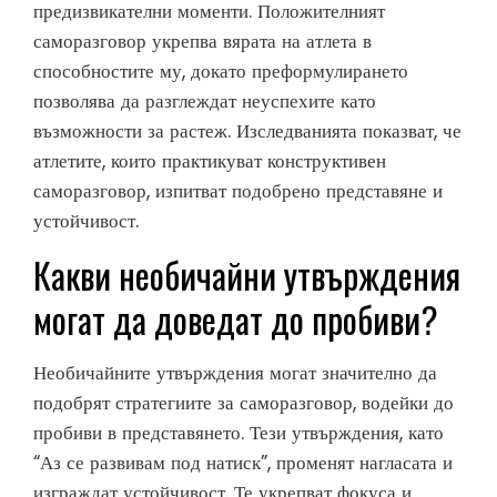
предизвикателни моменти. Положителният
саморазговор укрепва вярата на атлета в
способностите му, докато преформулирането
позволява да разглеждат неуспехите като
възможности за растеж. Изследванията показват, че
атлетите, които практикуват конструктивен
саморазговор, изпитват подобрено представяне и
устойчивост.
Какви необичайни утвърждения
могат да доведат до пробиви?
Необичайните утвърждения могат значително да
подобрят стратегиите за саморазговор, водейки до
пробиви в представянето. Тези утвърждения, като
“Аз се развивам под натиск”, променят нагласата и
изграждат устойчивост. Те укрепват фокуса и