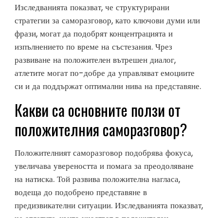
Изследванията показват, че структурирани
стратегии за саморазговор, като ключови думи или
фрази, могат да подобрят концентрацията и
изпълнението по време на състезания. Чрез
развиване на положителен вътрешен диалог,
атлетите могат по-добре да управляват емоциите
си и да поддържат оптимални нива на представяне.
Какви са основните ползи от
положителния саморазговор?
Положителният саморазговор подобрява фокуса,
увеличава увереността и помага за преодоляване
на натиска. Той развива положителна нагласа,
водеща до подобрено представяне в
предизвикателни ситуации. Изследванията показват,