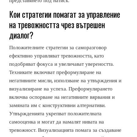
представянето под натиск.
Кои стратегии помагат за управление
на тревожността чрез вътрешен
диалог?
Положителните стратегии за саморазговор
ефективно управляват тревожността, като
подобряват фокуса и увеличават увереността.
Техниките включват преформулиране на
негативните мисли, използване на утвърждения и
визуализиране на успеха. Преформулирането
включва оспорване на негативните вярвания и
замяната им с конструктивни алтернативи.
Утвържденията укрепват положителната
самооценка и могат да намалят нивата на
тревожност. Визуализацията помага за създаване