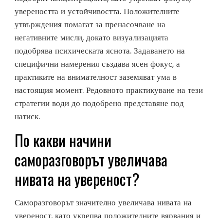
увереността и устойчивостта. Положителните
утвърждения помагат за пренасочване на
негативните мисли, докато визуализацията
подобрява психическата яснота. Задаването на
специфични намерения създава ясен фокус, а
практиките на внимателност заземяват ума в
настоящия момент. Редовното практикуване на тези
стратегии води до подобрено представяне под
натиск.
По какви начини
саморазговорът увеличава
нивата на увереност?
Саморазговорът значително увеличава нивата на
увереност, като укрепва положителните вярвания и