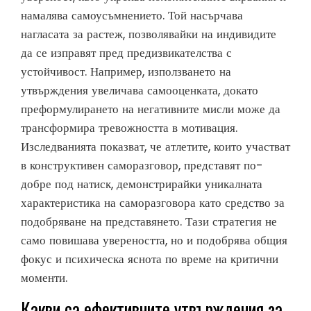
намалява самоусъмнението. Той насърчава
нагласата за растеж, позволявайки на индивидите
да се изправят пред предизвикателства с
устойчивост. Например, използването на
утвърждения увеличава самооценката, докато
преформулирането на негативните мисли може да
трансформира тревожността в мотивация.
Изследванията показват, че атлетите, които участват
в конструктивен саморазговор, представят по-
добре под натиск, демонстрирайки уникалната
характеристика на саморазговора като средство за
подобряване на представянето. Тази стратегия не
само повишава увереността, но и подобрява общия
фокус и психическа яснота по време на критични
моменти.
Какви са ефективните утвърждения за