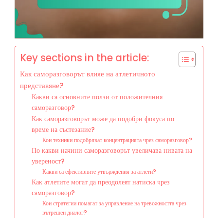
Key sections in the article:
Как саморазговорът влияе на атлетичното
представяне?
Какви са основните ползи от положителния
саморазговор?
Как саморазговорът може да подобри фокуса по
време на състезание?
Кои техники подобряват концентрацията чрез саморазговор?
По какви начини саморазговорът увеличава нивата на
увереност?
Какви са ефективните утвърждения за атлети?
Как атлетите могат да преодолеят натиска чрез
саморазговор?
Кои стратегии помагат за управление на тревожността чрез
вътрешен диалог?