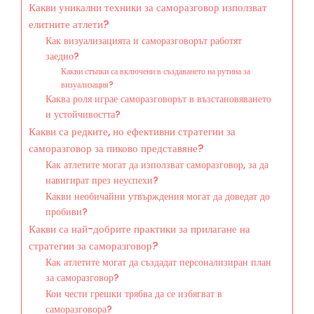
Какви уникални техники за саморазговор използват
елитните атлети?
Как визуализацията и саморазговорът работят
заедно?
Какви стъпки са включени в създаването на рутина за
визуализация?
Каква роля играе саморазговорът в възстановяването
и устойчивостта?
Какви са редките, но ефективни стратегии за
саморазговор за пиково представяне?
Как атлетите могат да използват саморазговор, за да
навигират през неуспехи?
Какви необичайни утвърждения могат да доведат до
пробиви?
Какви са най-добрите практики за прилагане на
стратегии за саморазговор?
Как атлетите могат да създадат персонализиран план
за саморазговор?
Кои чести грешки трябва да се избягват в
саморазговора?