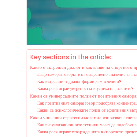
Key sections in the article:
Какво е вътрешен диалог и как влияе на спортното 
Защо саморазговорът е от съществено значение за ат
Как вътрешният диалог формира мисленето?
Каква роля играе увереността в успеха на атлетите?
Какви са универсалните ползи от позитивния самора
Как позитивният саморазговор подобрява концентра
Какви са психологическите ползи от ефективния въ
Какви уникални стратегии могат да използват атлет
Как визуализационните техники могат да подобрят 
Каква роля играят утвържденията в спортното предс