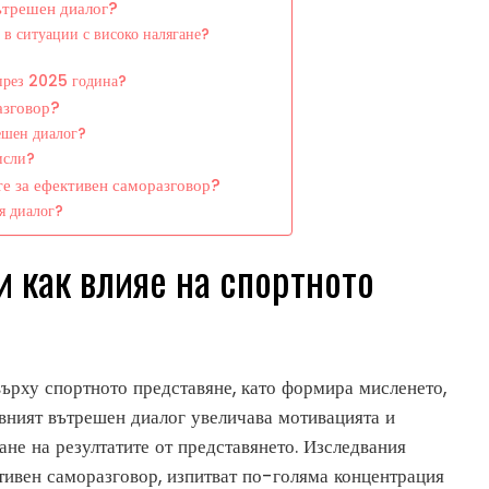
вътрешен диалог?
 в ситуации с високо налягане?
 през 2025 година?
азговор?
решен диалог?
исли?
те за ефективен саморазговор?
я диалог?
и как влияе на спортното
ърху спортното представяне, като формира мисленето,
ивният вътрешен диалог увеличава мотивацията и
ане на резултатите от представянето. Изследвания
уктивен саморазговор, изпитват по-голяма концентрация