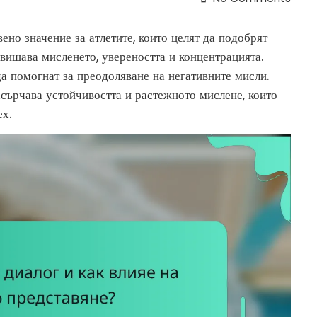
ено значение за атлетите, които целят да подобрят
вишава мисленето, увереността и концентрацията.
да помогнат за преодоляване на негативните мисли.
асърчава устойчивостта и растежното мислене, които
ех.