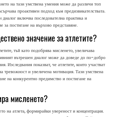
ането на тази умствена умения може да различи топ
насърчава проактивен подход към предизвикателствата.
н диалог включва последователна практика и
е за постигане на върхово представяне.
ествено значение за атлетите?
летите, тъй като подобрява мисленето, увеличава
тивният вътрешен диалог може да доведе до по-добро
ия. Изследвания показват, че атлетите, които участват
на тревожност и увеличена мотивация. Тази умствена
ане на конкурентно предимство и постигане на
ира мисленето?
то на атлета, формирайки увереност и концентрация.