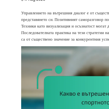
Управлението на вътрешния диалог е от съществ
представянето си. Позитивният саморазговор по
Техники като визуализация и осъзнатост могат 
Последователната практика на тези стратегии н
са от съществено значение за конкурентния усп