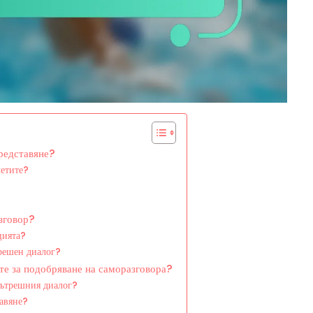
представяне?
летите?
зговор?
цията?
трешен диалог?
ите за подобряване на саморазговора?
вътрешния диалог?
тавяне?