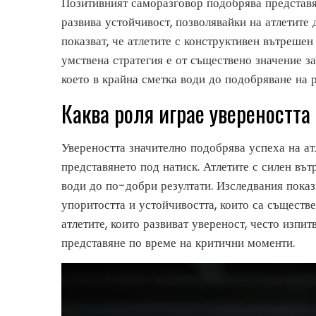
Позитивният саморазговор подобрява представян
развива устойчивост, позволявайки на атлетите
показват, че атлетите с конструктивен вътрешен
умствена стратегия е от съществено значение з
което в крайна сметка води до подобряване на р
Каква роля играе увереността 
Увереността значително подобрява успеха на ат
представянето под натиск. Атлетите с силен вът
води до по-добри резултати. Изследвания показ
упоритостта и устойчивостта, които са съществе
атлетите, които развиват увереност, често изпи
представяне по време на критични моменти.