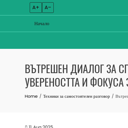
A+
A–
Начало
Skip
to
ВЪТРЕШЕН ДИАЛОГ ЗА С
content
УВЕРЕНОСТТА И ФОКУСА 
Home
Техники за самостоятелен разговор
Вътреш
11
Aug 2025