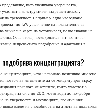
представяне, като увеличава увереността,
о участват в конструктивен вътрешен диалог,
алена тревожност. Например, едно изследване
 доведат до 15% увеличение на показателите за
ва уникална черта на устойчивост, позволявайки на
елства. Освен това, последователният позитивен
ляващо непрекъснато подобрение и адаптация в
р подобрява концентрацията?
а концентрацията, като насърчава позитивно мислене
ия позволява на атлетите да се концентрират върху
ледвания показват, че атлетите, които участват в
центрацията си с до 20%, което води до по-добри
не на увереността и мотивацията, позитивният
то пряко влияе на способността на атлета да поддържа