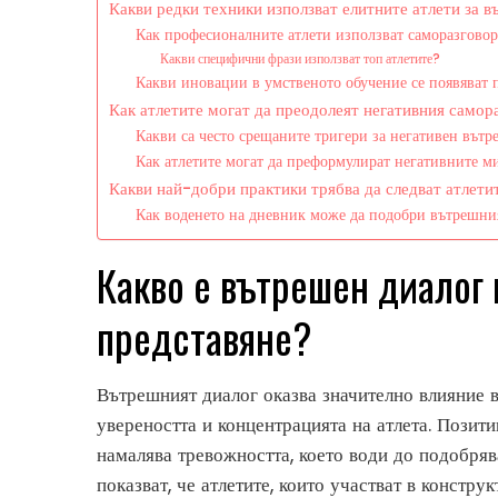
Какви редки техники използват елитните атлети за 
Как професионалните атлети използват саморазговор
Какви специфични фрази използват топ атлетите?
Какви иновации в умственото обучение се появяват
Как атлетите могат да преодолеят негативния самор
Какви са често срещаните тригери за негативен вът
Как атлетите могат да преформулират негативните м
Какви най-добри практики трябва да следват атлети
Как воденето на дневник може да подобри вътрешни
Какво е вътрешен диалог 
представяне?
Вътрешният диалог оказва значително влияние в
увереността и концентрацията на атлета. Позит
намалява тревожността, което води до подобряв
показват, че атлетите, които участват в констр