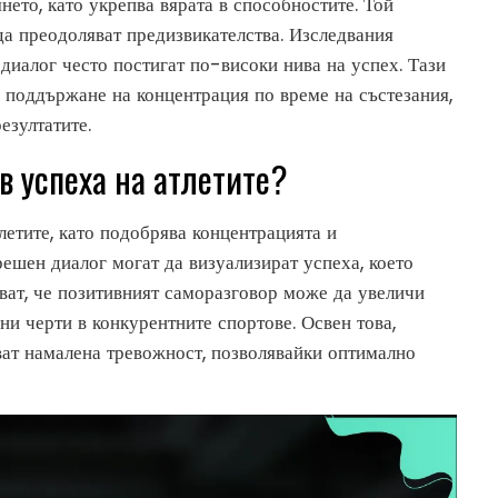
ето, като укрепва вярата в способностите. Той
 да преодоляват предизвикателства. Изследвания
 диалог често постигат по-високи нива на успех. Тази
а поддържане на концентрация по време на състезания,
езултатите.
в успеха на атлетите?
летите, като подобрява концентрацията и
решен диалог могат да визуализират успеха, което
ват, че позитивният саморазговор може да увеличи
ни черти в конкурентните спортове. Освен това,
тват намалена тревожност, позволявайки оптимално