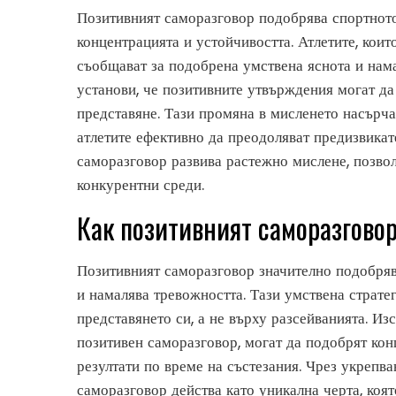
Позитивният саморазговор подобрява спортното 
концентрацията и устойчивостта. Атлетите, коит
съобщават за подобрена умствена яснота и нам
установи, че позитивните утвърждения могат да
представяне. Тази промяна в мисленето насърча
атлетите ефективно да преодоляват предизвикат
саморазговор развива растежно мислене, позво
конкурентни среди.
Как позитивният саморазгово
Позитивният саморазговор значително подобряв
и намалява тревожността. Тази умствена стратег
представянето си, а не върху разсейванията. Изс
позитивен саморазговор, могат да подобрят кон
резултати по време на състезания. Чрез укрепва
саморазговор действа като уникална черта, коя